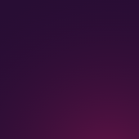
fachwerk Kommunikation AG
fachwerk Advertising AG
Wassergrabe 6
6210 Sursee
+41 41 799 44 44
advertising@fachwerkag.ch
promotion@fachwerkag.ch
events@fachwerkag.ch
Advertising
Team
Promotion
Blog
Events
Kontakt